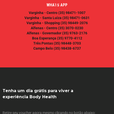
WHATS APP
Varginha - Centro
(35) 98471-1007
Varginha - Santa Luiza
(35) 98471-0631
Varginha - Shopping
(35) 98449-2076
Alfenas - Centro
(35) 3070-0230
Alfenas - Governador
(35) 9763-2176
Boa Esperança
(35) 9770-4112
Três Pontas
(35) 98448-3703
Campo Belo
(35) 98438-6737
Tenha um dia grátis para viver a
experiência Body Health
Retire seu voucher agora mesmo clicando no botão abaixo: