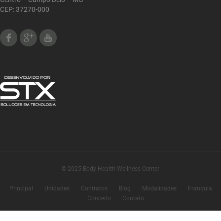
CEP: 37270-000
Facebook
Google Plus
Youtube
© 2025 Body Health Wellness Center
Principal
Unidades
Contratos
Blog
Modalidades
Franquia
Conceito
Contato