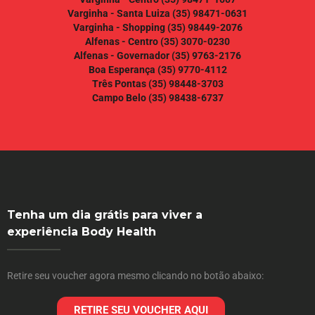
Varginha - Santa Luiza
(35) 98471-0631
Varginha - Shopping
(35) 98449-2076
Alfenas - Centro
(35) 3070-0230
Alfenas - Governador
(35) 9763-2176
Boa Esperança
(35) 9770-4112
Três Pontas
(35) 98448-3703
Campo Belo
(35) 98438-6737
Tenha um dia grátis para viver a
experiência Body Health
Retire seu voucher agora mesmo clicando no botão abaixo:
RETIRE SEU VOUCHER AQUI