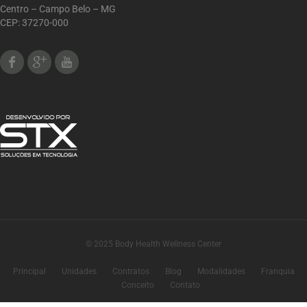
Centro – Campo Belo – MG
CEP: 37270-000
Facebook
Google Plus
Youtube
© 2025 Body Health Wellness Center
Principal
Unidades
Contratos
Blog
Modalidades
Franquia
Conceito
Contato