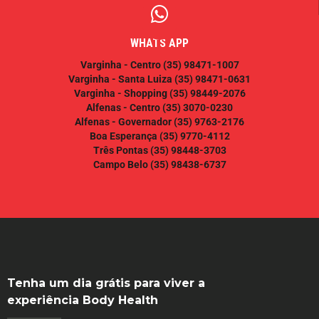
WHATS APP
Varginha - Centro
(35) 98471-1007
Varginha - Santa Luiza
(35) 98471-0631
Varginha - Shopping
(35) 98449-2076
Alfenas - Centro
(35) 3070-0230
Alfenas - Governador
(35) 9763-2176
Boa Esperança
(35) 9770-4112
Três Pontas
(35) 98448-3703
Campo Belo
(35) 98438-6737
Tenha um dia grátis para viver a
experiência Body Health