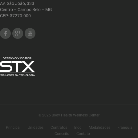
Av. São João, 333
Centro – Campo Belo – MG
CEP: 37270-000
Facebook
Google Plus
Youtube
© 2025 Body Health Wellness Center
Principal
Unidades
Contratos
Blog
Modalidades
Franquia
Conceito
Contato