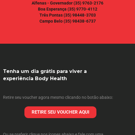
Alfenas - Governador
(35) 9763-2176
Boa Esperança
(35) 9770-4112
Três Pontas
(35) 98448-3703
Campo Belo
(35) 98438-6737
Tenha um dia grátis para viver a
experiência Body Health
Retire seu voucher agora mesmo clicando no botão abaixo:
RETIRE SEU VOUCHER AQUI
Ou se preferir clique nos ícones abaixo e fale com uma