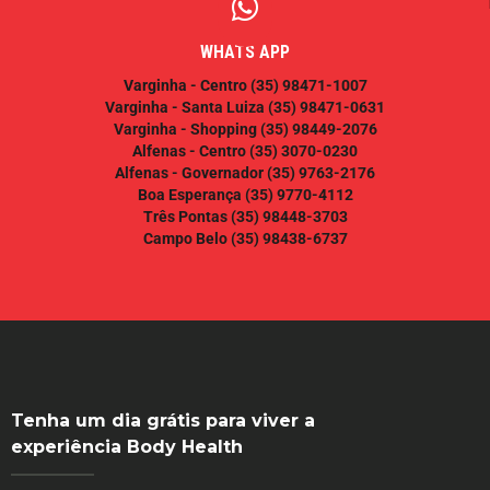
WHATS APP
Varginha - Centro
(35) 98471-1007
Varginha - Santa Luiza
(35) 98471-0631
Varginha - Shopping
(35) 98449-2076
Alfenas - Centro
(35) 3070-0230
Alfenas - Governador
(35) 9763-2176
Boa Esperança
(35) 9770-4112
Três Pontas
(35) 98448-3703
Campo Belo
(35) 98438-6737
Tenha um dia grátis para viver a
experiência Body Health