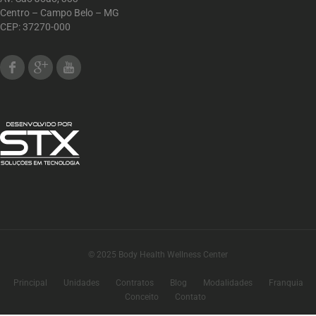
Centro – Campo Belo – MG
CEP: 37270-000
Facebook
Google Plus
Youtube
© 2025 Body Health Wellness Center
Principal
Unidades
Contratos
Blog
Modalidades
Franquia
Conceito
Contato