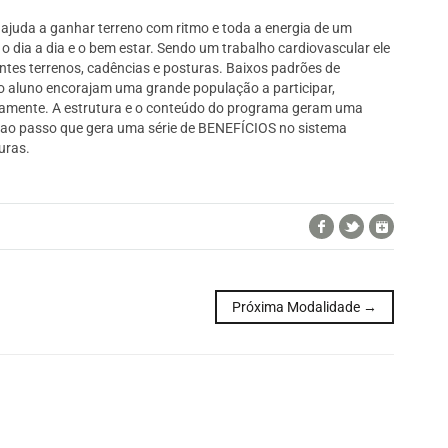
 ajuda a ganhar terreno com ritmo e toda a energia de um
o dia a dia e o bem estar. Sendo um trabalho cardiovascular ele
ntes terrenos, cadências e posturas. Baixos padrões de
rio aluno encorajam uma grande população a participar,
novamente. A estrutura e o conteúdo do programa geram uma
ao passo que gera uma série de BENEFÍCIOS no sistema
uras.
Facebook
Twitter
Google+
Próxima Modalidade →