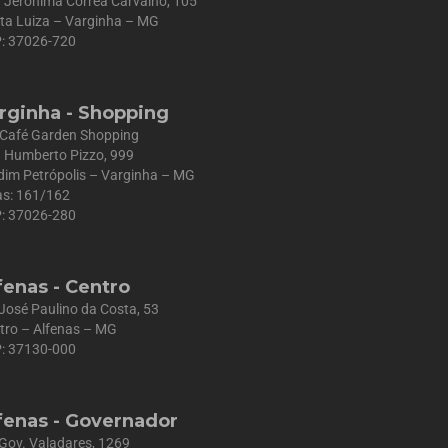
 Jerônima Corrêa Carvalho, 105
ta Luiza – Varginha – MG
: 37026-720
rginha - Shopping
 Café Garden Shopping
 Humberto Pizzo, 999
dim Petrópolis – Varginha – MG
as: 161/162
: 37026-280
fenas - Centro
 José Paulino da Costa, 53
tro – Alfenas – MG
: 37130-000
fenas - Governador
 Gov. Valadares, 1269