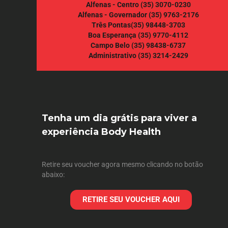
Alfenas - Centro
(35) 3070-0230
Alfenas - Governador
(35) 9763-2176
Três Pontas
(35) 98448-3703
Boa Esperança
(35) 9770-4112
Campo Belo
(35) 98438-6737
Administrativo
(35) 3214-2429
Tenha um dia grátis para viver a
experiência Body Health
Retire seu voucher agora mesmo clicando no botão
abaixo:
RETIRE SEU VOUCHER AQUI