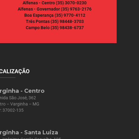
Alfenas - Centro
(35) 3070-0230
Alfenas - Governador
(35) 9763-2176
Boa Esperança
(35) 9770-4112
Três Pontas
(35) 98448-3703
Campo Belo
(35) 98438-6737
CALIZAÇÃO
rginha - Centro
nida São José, 362
tro – Varginha – MG
: 37002-135
rginha - Santa Luiza