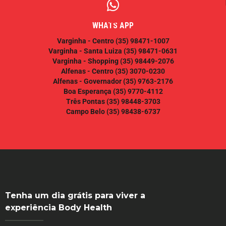
WHATS APP
Varginha - Centro
(35) 98471-1007
Varginha - Santa Luiza
(35) 98471-0631
Varginha - Shopping
(35) 98449-2076
Alfenas - Centro
(35) 3070-0230
Alfenas - Governador
(35) 9763-2176
Boa Esperança
(35) 9770-4112
Três Pontas
(35) 98448-3703
Campo Belo
(35) 98438-6737
Tenha um dia grátis para viver a
experiência Body Health