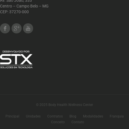
Av. São João, 333
Centro – Campo Belo – MG
CEP: 37270-000
Facebook
Google Plus
Youtube
© 2025 Body Health Wellness Center
Principal
Unidades
Contratos
Blog
Modalidades
Franquia
Conceito
Contato