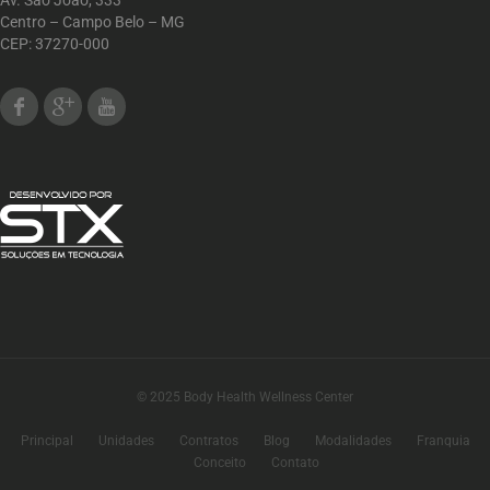
Av. São João, 333
Centro – Campo Belo – MG
CEP: 37270-000
Facebook
Google Plus
Youtube
© 2025 Body Health Wellness Center
Principal
Unidades
Contratos
Blog
Modalidades
Franquia
Conceito
Contato