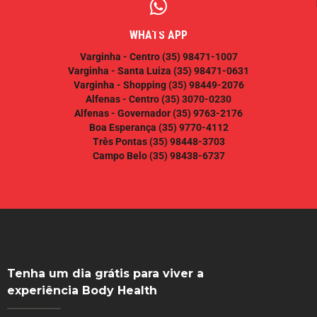
WHATS APP
Varginha - Centro
(35) 98471-1007
Varginha - Santa Luiza
(35) 98471-0631
Varginha - Shopping
(35) 98449-2076
Alfenas - Centro
(35) 3070-0230
Alfenas - Governador
(35) 9763-2176
Boa Esperança
(35) 9770-4112
Três Pontas
(35) 98448-3703
Campo Belo
(35) 98438-6737
Tenha um dia grátis para viver a
experiência Body Health