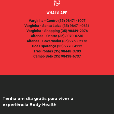
WHATS APP
Varginha - Centro
(35) 98471-1007
Varginha - Santa Luiza
(35) 98471-0631
Varginha - Shopping
(35) 98449-2076
Alfenas - Centro
(35) 3070-0230
Alfenas - Governador
(35) 9763-2176
Boa Esperança
(35) 9770-4112
Três Pontas
(35) 98448-3703
Campo Belo
(35) 98438-6737
Tenha um dia grátis para viver a
experiência Body Health