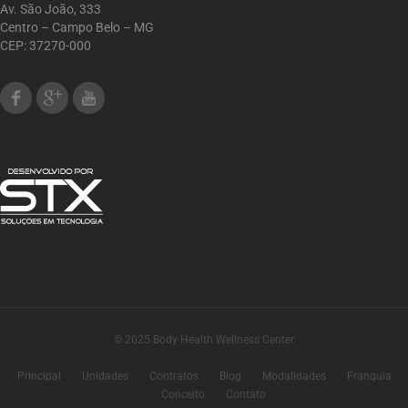
Av. São João, 333
Centro – Campo Belo – MG
CEP: 37270-000
Facebook
Google Plus
Youtube
© 2025 Body Health Wellness Center
Principal
Unidades
Contratos
Blog
Modalidades
Franquia
Conceito
Contato