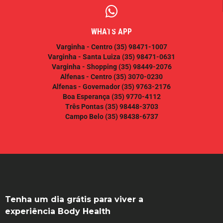
WHATS APP
Varginha - Centro
(35) 98471-1007
Varginha - Santa Luiza
(35) 98471-0631
Varginha - Shopping
(35) 98449-2076
Alfenas - Centro
(35) 3070-0230
Alfenas - Governador
(35) 9763-2176
Boa Esperança
(35) 9770-4112
Três Pontas
(35) 98448-3703
Campo Belo
(35) 98438-6737
Tenha um dia grátis para viver a
experiência Body Health