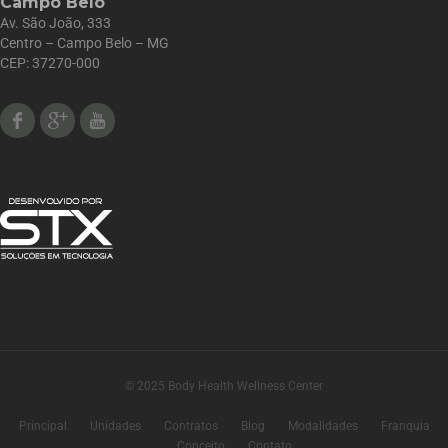
Campo Belo
Av. São João, 333
Centro – Campo Belo – MG
CEP: 37270-000
Facebook
Google Plus
Youtube
© 2025 Body Health Wellness Center
Principal
Unidades
Contratos
Blog
Modalidades
Franquia
Conceito
Contato