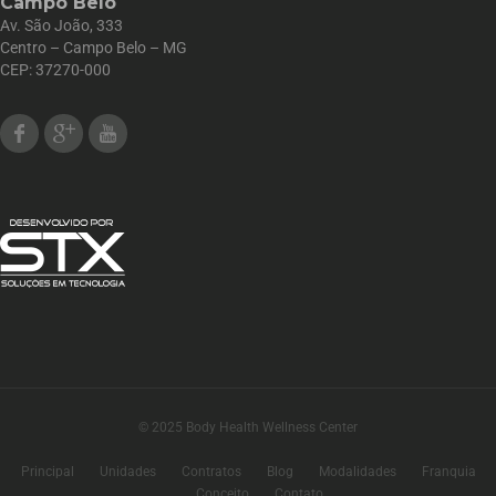
Campo Belo
Av. São João, 333
Centro – Campo Belo – MG
CEP: 37270-000
Facebook
Google Plus
Youtube
© 2025 Body Health Wellness Center
Principal
Unidades
Contratos
Blog
Modalidades
Franquia
Conceito
Contato