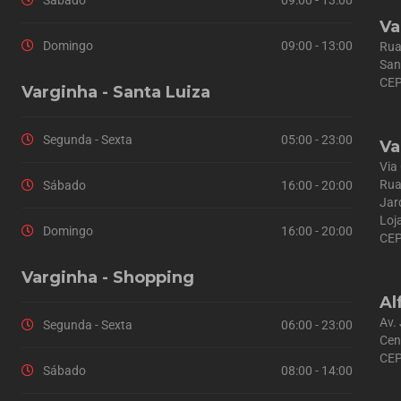
Sábado
09:00 - 13:00
Va
Domingo
09:00 - 13:00
Rua
San
CEP
Varginha - Santa Luiza
Segunda - Sexta
05:00 - 23:00
Va
Via
Rua
Sábado
16:00 - 20:00
Jar
Loj
Domingo
16:00 - 20:00
CEP
Varginha - Shopping
Al
Av.
Segunda - Sexta
06:00 - 23:00
Cen
CEP
Sábado
08:00 - 14:00