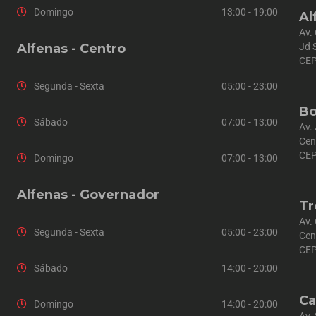
Domingo
13:00 - 19:00
Al
Av.
Alfenas - Centro
Jd 
CEP
Segunda - Sexta
05:00 - 23:00
Bo
Sábado
07:00 - 13:00
Av.
Cen
CEP
Domingo
07:00 - 13:00
Alfenas - Governador
Tr
Av.
Segunda - Sexta
05:00 - 23:00
Cen
CEP
Sábado
14:00 - 20:00
Ca
Domingo
14:00 - 20:00