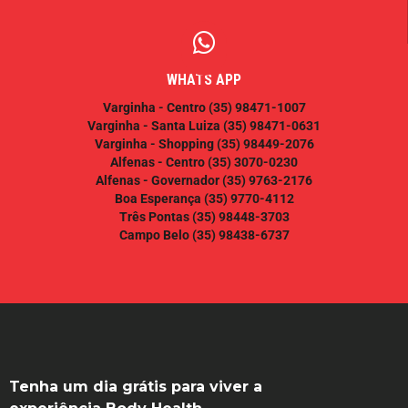
WHATS APP
Varginha - Centro
(35) 98471-1007
Varginha - Santa Luiza
(35) 98471-0631
Varginha - Shopping
(35) 98449-2076
Alfenas - Centro
(35) 3070-0230
Alfenas - Governador
(35) 9763-2176
Boa Esperança
(35) 9770-4112
Três Pontas
(35) 98448-3703
Campo Belo
(35) 98438-6737
Tenha um dia grátis para viver a