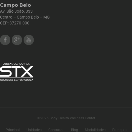
Campo Belo
Av. São João, 333
Centro – Campo Belo – MG
CEP: 37270-000
Facebook
Google Plus
Youtube
© 2025 Body Health Wellness Center
Principal
Unidades
Contratos
Blog
Modalidades
Franquia