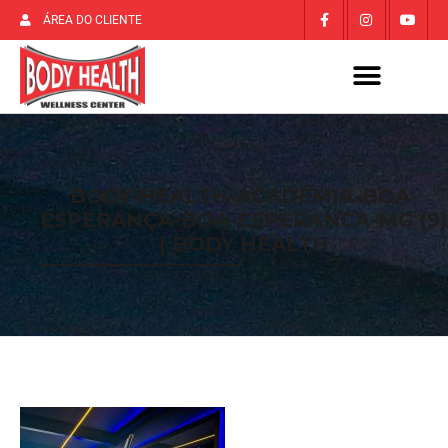
ÁREA DO CLIENTE
BODY-HEALTH-ACADEMIA-BOA-
ESPERANÇA-BOA-ESPERANCA-MG (9)
| BODY HEALTH