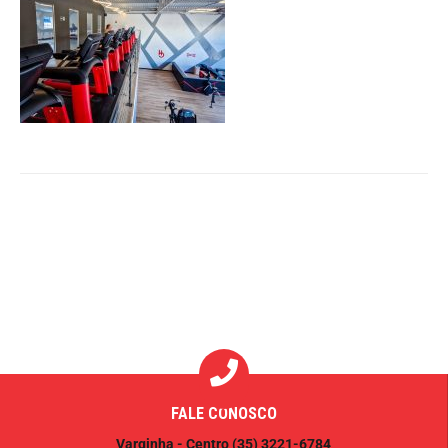
FALE CONOSCO
Varginha - Centro
(35) 3221-6784