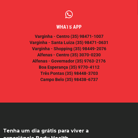
WHATS APP
Varginha - Centro
(35) 98471-1007
Varginha - Santa Luiza
(35) 98471-0631
Varginha - Shopping
(35) 98449-2076
Alfenas - Centro
(35) 3070-0230
Alfenas - Governador
(35) 9763-2176
Boa Esperança
(35) 9770-4112
Três Pontas
(35) 98448-3703
Campo Belo
(35) 98438-6737
Tenha um dia grátis para viver a