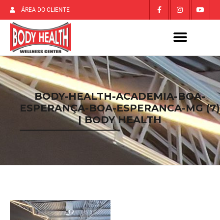
ÁREA DO CLIENTE
BODY-HEALTH-ACADEMIA-BOA-
ESPERANÇA-BOA-ESPERANCA-MG (7)
| BODY HEALTH