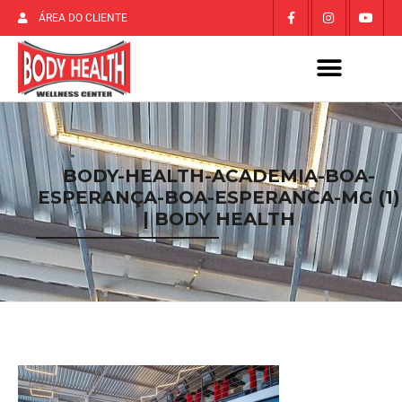
ÁREA DO CLIENTE
BODY-HEALTH-ACADEMIA-BOA-
ESPERANÇA-BOA-ESPERANCA-MG (1)
| BODY HEALTH