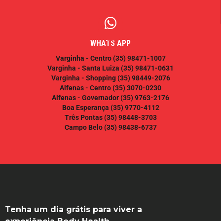
WHATS APP
Varginha - Centro
(35) 98471-1007
Varginha - Santa Luiza
(35) 98471-0631
Varginha - Shopping
(35) 98449-2076
Alfenas - Centro
(35) 3070-0230
Alfenas - Governador
(35) 9763-2176
Boa Esperança
(35) 9770-4112
Três Pontas
(35) 98448-3703
Campo Belo
(35) 98438-6737
Tenha um dia grátis para viver a