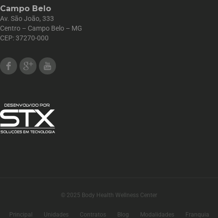
Campo Belo
Av. São João, 333
Centro – Campo Belo – MG
CEP: 37270-000
Facebook
Google Plus
Youtube
© 2025 Body Health Wellness Center
Principal
Unidades
Contratos
Blog
Modalidades
Franquia