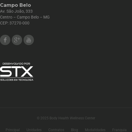
Campo Belo
Av. São João, 333
Centro – Campo Belo – MG
CEP: 37270-000
Facebook
Google Plus
Youtube
© 2025 Body Health Wellness Center
Principal
Unidades
Contratos
Blog
Modalidades
Franquia