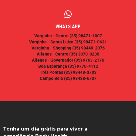
WHATS APP
Varginha - Centro
(35) 98471-1007
Varginha - Santa Luiza
(35) 98471-0631
Varginha - Shopping
(35) 98449-2076
Alfenas - Centro
(35) 3070-0230
Alfenas - Governador
(35) 9763-2176
Boa Esperança
(35) 9770-4112
Três Pontas
(35) 98448-3703
Campo Belo
(35) 98438-6737
Tenha um dia grátis para viver a