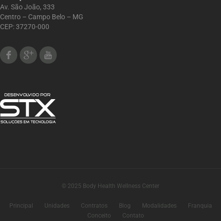
Av. São João, 333
Centro – Campo Belo – MG
CEP: 37270-000
Facebook
Google Plus
Youtube
© 2025 Body Health Wellness Center
Principal
Unidades
Contratos
Blog
Modalidades
Franquia
Conceito
Contato