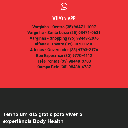
WHATS APP
Varginha - Centro
(35) 98471-1007
Varginha - Santa Luiza
(35) 98471-0631
Varginha - Shopping
(35) 98449-2076
Alfenas - Centro
(35) 3070-0230
Alfenas - Governador
(35) 9763-2176
Boa Esperança
(35) 9770-4112
Três Pontas
(35) 98448-3703
Campo Belo
(35) 98438-6737
Tenha um dia grátis para viver a
experiência Body Health