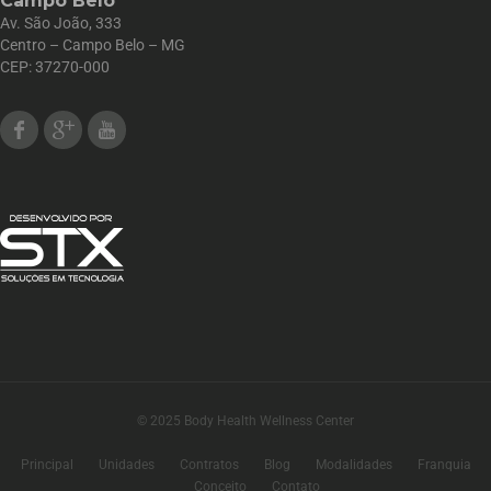
Campo Belo
Av. São João, 333
Centro – Campo Belo – MG
CEP: 37270-000
Facebook
Google Plus
Youtube
© 2025 Body Health Wellness Center
Principal
Unidades
Contratos
Blog
Modalidades
Franquia
Conceito
Contato