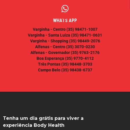
WHATS APP
Varginha - Centro
(35) 98471-1007
Varginha - Santa Luiza
(35) 98471-0631
Varginha - Shopping
(35) 98449-2076
Alfenas - Centro
(35) 3070-0230
Alfenas - Governador
(35) 9763-2176
Boa Esperança
(35) 9770-4112
Três Pontas
(35) 98448-3703
Campo Belo
(35) 98438-6737
Tenha um dia grátis para viver a
experiência Body Health