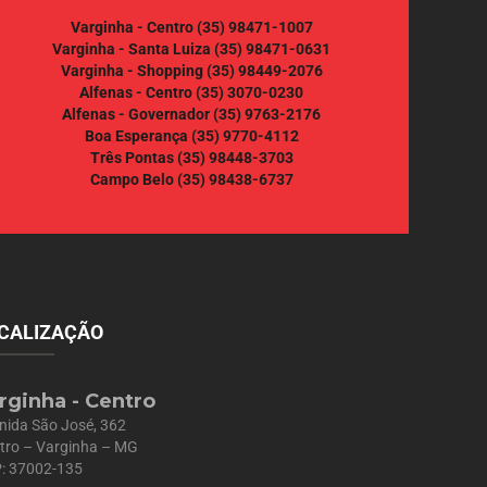
Varginha - Centro
(35) 98471-1007
Varginha - Santa Luiza
(35) 98471-0631
Varginha - Shopping
(35) 98449-2076
Alfenas - Centro
(35) 3070-0230
Alfenas - Governador
(35) 9763-2176
Boa Esperança
(35) 9770-4112
Três Pontas
(35) 98448-3703
Campo Belo
(35) 98438-6737
CALIZAÇÃO
rginha - Centro
nida São José, 362
tro – Varginha – MG
: 37002-135