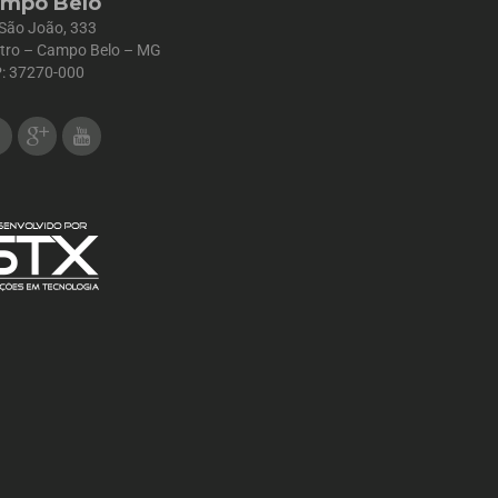
mpo Belo
 São João, 333
tro – Campo Belo – MG
: 37270-000
Facebook
Google Plus
Youtube