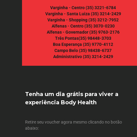
Varginha - Centro
(35) 3221-6784
Varginha - Santa Luiza
(35) 3214-2429
Varginha - Shopping
(35) 3212-7952
Alfenas - Centro
(35) 3070-0230
Alfenas - Governador
(35) 9763-2176
Três Pontas
(35) 98448-3703
Boa Esperança
(35) 9770-4112
Campo Belo
(35) 98438-6737
Administrativo
(35) 3214-2429
Tenha um dia grátis para viver a
experiência Body Health
Retire seu voucher agora mesmo clicando no botão
abaixo: