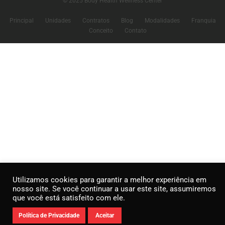
© 2025 Body Health Wellness Center
Principal
Unidades
Contratos
Blog
Modalidades
Franquia
Conceito
Contato
Utilizamos cookies para garantir a melhor experiência em
nosso site. Se você continuar a usar este site, assumiremos
que você está satisfeito com ele.
Política de Privacidade
Aceitar