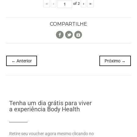
«
‹
of
2
›
»
COMPARTILHE
Facebook
Twitter
Google+
← Anterior
Próximo →
Tenha um dia grátis para viver
a experiência Body Health
Retire seu voucher agora mesmo clicando no