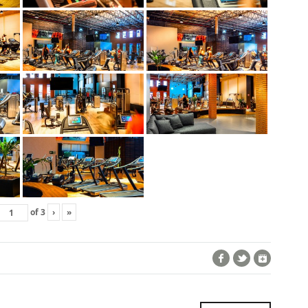
of
3
›
»
Facebook
Twitter
Google+