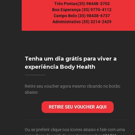
Três Pontas
(35) 98448-3703
Boa Esperança
(35) 9770-4112
Campo Belo
(35) 98438-6737
Administrativo
(35) 3214-2429
Tenha um dia grátis para viver a
experiência Body Health
Retire seu voucher agora mesmo clicando no botão
abaixo:
RETIRE SEU VOUCHER AQUI
Ou se preferir clique nos ícones abaixo e fale com uma