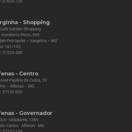
: 37026-720
rginha - Shopping
 Café Garden Shopping
 Humberto Pizzo, 999
dim Petrópolis – Varginha – MG
as: 161/162
: 37026-280
fenas - Centro
 José Paulino da Costa, 53
tro – Alfenas – MG
: 37130-000
fenas - Governador
 Gov. Valadares, 1269
São Carlos - Alfenas - MG
: 37137-158