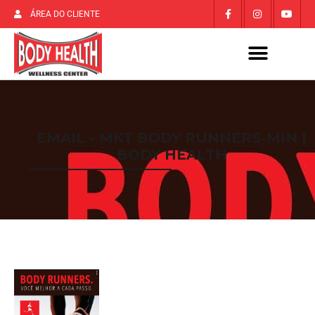
ÁREA DO CLIENTE
EMAIL - MKT BODY RUNNERS-MIN |
BODY HEALTH