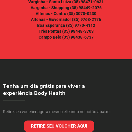
Varginha - Santa Luiza
(35) 98471-0631
Varginha - Shopping
(35) 98449-2076
Alfenas - Centro
(35) 3070-0230
Alfenas - Governador
(35) 9763-2176
Boa Esperança
(35) 9770-4112
Três Pontas
(35) 98448-3703
Campo Belo
(35) 98438-6737
Tenha um dia grátis para viver a
experiência Body Health
Retire seu voucher agora mesmo clicando no botão abaixo:
RETIRE SEU VOUCHER AQUI