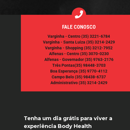
FALE CONOSCO
Varginha - Centro
(35) 3221-6784
Varginha - Santa Luiza
(35) 3214-2429
Varginha - Shopping
(35) 3212-7952
Alfenas - Centro
(35) 3070-0230
Alfenas - Governador
(35) 9763-2176
Três Pontas
(35) 98448-3703
Boa Esperança
(35) 9770-4112
Campo Belo
(35) 98438-6737
Administrativo
(35) 3214-2429
Tenha um dia grátis para viver a
experiência Body Health