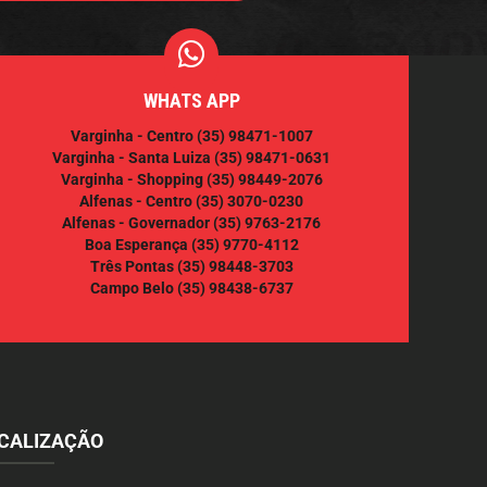
WHATS APP
Varginha - Centro
(35) 98471-1007
Varginha - Santa Luiza
(35) 98471-0631
Varginha - Shopping
(35) 98449-2076
Alfenas - Centro
(35) 3070-0230
Alfenas - Governador
(35) 9763-2176
Boa Esperança
(35) 9770-4112
Três Pontas
(35) 98448-3703
Campo Belo
(35) 98438-6737
CALIZAÇÃO