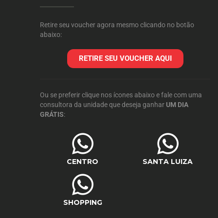
Retire seu voucher agora mesmo clicando no botão
abaixo:
RETIRE SEU VOUCHER AQUI
Ou se preferir clique nos ícones abaixo e fale com uma
consultora da unidade que deseja ganhar
UM DIA
GRÁTIS
:
CENTRO
SANTA LUIZA
SHOPPING