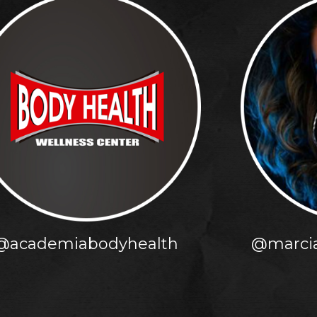
@academiabodyhealth
@marcia